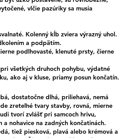
ytočené, vlčie pazúriky sa musia 
svalnaté. Kolenný kĺb zviera výrazný uhol.
dkolením a podpätím.
erne podlhovasté, klenuté prsty, čierne 
pri všetkých druhoch pohybu, výdatné 
ku, ako aj v kluse, priamy posun končatín.
ubá, dostatočne dlhá, priliehavá, nemá 
de zreteľné tvary stavby, rovná, mierne 
udi tvorí zvlášť pri samcoch hrivu, 
h a nohavice na zadných končatinách.
edá, tiež piesková, plavá alebo krémová a 