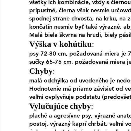
všetky ich kombinácie, vždy s čierno
prípustné, čierna však nesmie určovať
spodnej strane chvosta, na krku, na 
končatín nesmie byť také výrazné, ab
Malá biela škvrna na hrudi, biely pási
Výška v kohútiku
:
psy 72-80 cm, požadovaná miera je 
sučky 65-75 cm, požadovaná miera j
Chyby
:
malá odchýlka od uvedeného je nedos
Hodnotenie má priamo závisieť od veľ
veľmi ovplyvňuje podstatu (predovše
Vylučujúce chyby
:
plaché a agresívne psy, výrazné anat
postoj, výrazný kaprí chrbát, veľmi v