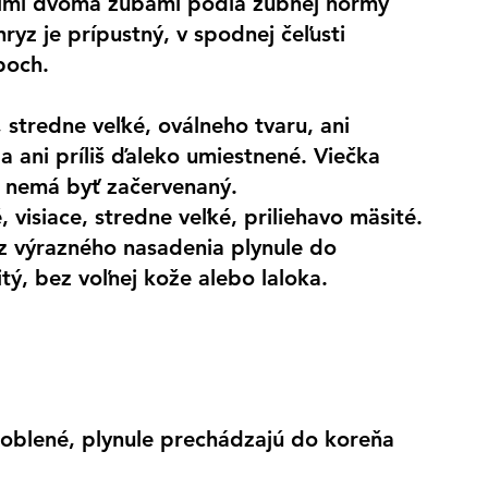
atimi dvoma zubami podľa zubnej normy 
hryz je prípustný, v spodnej čeľusti 
boch.
stredne veľké, oválneho tvaru, ani 
a ani príliš ďaleko umiestnené. Viečka 
ok nemá byť začervenaný.
, visiace, stredne veľké, priliehavo mäsité.
 výrazného nasadenia plynule do 
tý, bez voľnej kože alebo laloka.
zaoblené, plynule prechádzajú do koreňa 