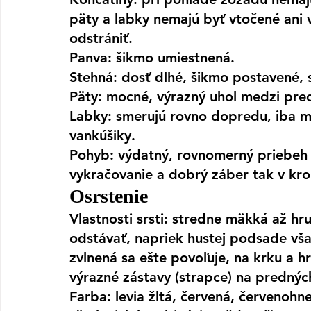
päty a labky nemajú byť vtočené ani v
odstrániť.
Panva:
 šikmo umiestnená.
Stehná
: dosť dlhé, šikmo postavené, 
Päty:
 mocné, výrazný uhol medzi pre
Labky: 
smerujú rovno dopredu, iba mi
vankúšiky.
Pohyb: 
výdatný, rovnomerný priebeh 
vykračovanie a dobrý záber tak v kro
Osrstenie
Vlastnosti srsti: stredne mäkká až hr
odstávať, napriek hustej podsade vša
zvlnená sa ešte povoľuje, na krku a hr
výrazné zástavy (strapce) na prednýc
Farba: levia žltá, červená, červenohn