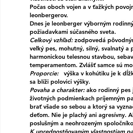
Počas oboch vojen a v ťažkých povojn
leonbergerov.
Dnes je leonberger výborným rodinný
požiadavkami súčasného sveta.
Celkový vzhľad:
 zodpovedá pôvodným 
veľký pes, mohutný, silný, svalnatý a
harmonickou telesnou stavbou, seb
temperamentom. Zvlášť samce sú mohu
Proporcie:  
 výška v kohútiku je k dĺ
sa blíži polovici výšky.
Povaha a charakter:
 ako rodinný pes 
životných podmienkach príjemným p
brať všade so sebou a ktorý sa vyzn
deťom. Nie je plachý ani agresívny. 
poslušným a neohrozeným spoločníkom 
K uprednostňovaným vlastnostiam pa