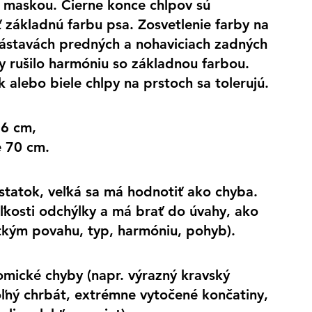
u maskou. Čierne konce chlpov sú 
 základnú farbu psa. Zosvetlenie farby na 
zástavách predných a nohaviciach zadných 
y rušilo harmóniu so základnou farbou.
k alebo biele chlpy na prstoch sa tolerujú.
76 cm,
e 70 cm.
tatok, veľká sa má hodnotiť ako chyba. 
kosti odchýlky a má brať do úvahy, ako 
tkým povahu, typ, harmóniu, pohyb).
omické chyby (napr. výrazný kravský 
oľný chrbát, extrémne vytočené končatiny, 