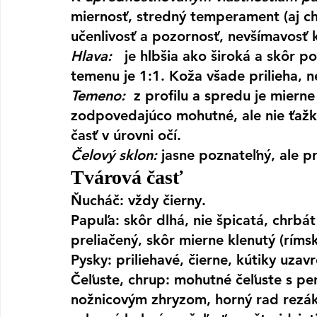
miernosť, stredný temperament (aj ch
učenlivosť a pozornosť, nevšímavosť k
Hlava:  
 je hlbšia ako široká a skôr 
temenu je 1:1. Koža všade prilieha, n
Temeno: 
 z profilu a spredu je miern
zodpovedajúco mohutné, ale nie ťažké.
časť v úrovni očí.
Čelový sklon
:
 jasne poznateľný, ale p
Tvárová časť
Ňucháč:
 vždy čierny.
Papuľa:
 skôr dlhá, nie špicatá, chrb
preliačený, skôr mierne klenutý (rímsk
Pysky:
 priliehavé, čierne, kútiky uzavr
Čeľuste, chrup:
 mohutné čeľuste s pe
nožnicovým zhryzom, horný rad rezá