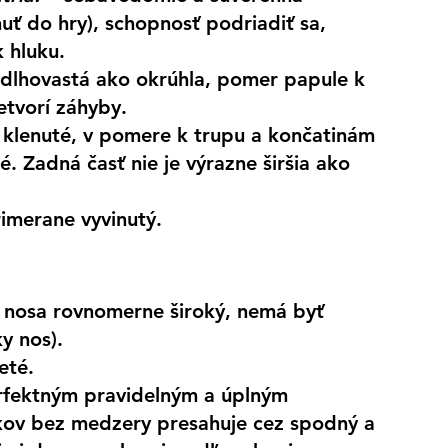
uť do hry), schopnosť podriadiť sa, 
 hluku.
podlhovastá ako okrúhla, pomer papule k 
etvorí záhyby.
e klenuté, v pomere k trupu a končatinám 
 Zadná časť nie je výrazne širšia ako 
rimerane vyvinutý.
át nosa rovnomerne široký, nemá byť 
y nos).
eté.
rfektným pravidelným a úplným 
kov bez medzery presahuje cez spodný a 