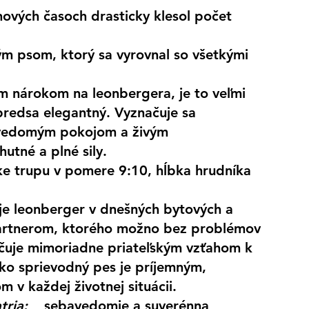
ových časoch drasticky klesol počet 
m psom, ktorý sa vyrovnal so všetkými 
nárokom na leonbergera, je to veľmi 
 predsa elegantný. Vyznačuje sa 
avedomým pokojom a živým 
tné a plné sily.
žke trupu v pomere 9:10, hĺbka hrudníka 
je leonberger v dnešných bytových a 
artnerom, ktorého možno bez problémov 
ačuje mimoriadne priateľským vzťahom k 
Ako sprievodný pes je príjemným, 
v každej životnej situácii.
tria:
    sebavedomie a suverénna 