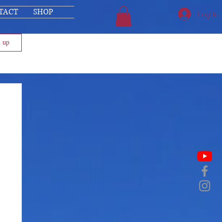
TACT
SHOP
Log In
n up