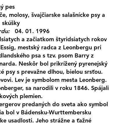
ný pes
če, molosy, švajčiarske salašnícke psy a 
z skúšky
rdu:
   04. 01. 1996
siatych a začiatkom štyridsiatych rokov 
 Essig, mestský radca z Leonbergu pri 
dlandského psa s tzv. psom Barry z 
narda. Neskôr bol prikrížený pyrenejský 
é psy s prevažne dlhou, bielou srsťou.
evovi. Lev je symbolom mesta Leonberg.
nberger, sa narodili v roku 1846. Spájali 
iskových plemien.
ergerov predaných do sveta ako symbol 
ia bol v Bádensku-Wurttembersku 
e usadlosti. Jeho strážne a ťažné 