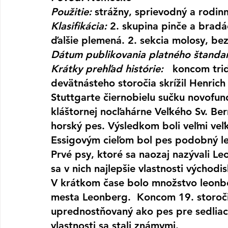
Použitie:
 strážny, sprievodný a rodin
Klasifikácia:
 2. skupina pinče a bradá
ďalšie plemená. 2. sekcia molosy, be
Dátum publikovania platného štanda
Krátky prehľad histórie:  
 koncom trid
devätnásteho storočia skrížil Henrich
Stuttgarte čiernobielu sučku novofun
kláštornej nocľahárne Veľkého Sv. Ber
horský pes. Výsledkom boli veľmi veľk
Essigovým cieľom bol pes podobný l
Prvé psy, ktoré sa naozaj nazývali Leo
sa v nich najlepšie vlastnosti východ
V krátkom čase bolo množstvo leonb
mesta Leonberg.  Koncom 19. storoč
uprednostňovaný ako pes pre sedliack
vlastnosti sa stali známymi.