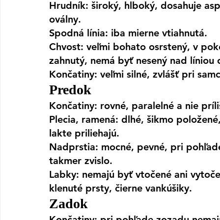
Hrudník:
 široký, hlboký, dosahuje as
oválny.
Spodná línia
: iba mierne vtiahnutá.
Chvost
: veľmi bohato osrstený, v poko
zahnutý, nemá byť nesený nad líniou 
Končatiny
: veľmi silné, zvlášť pri sam
Predok
Končatiny:
 rovné, paralelné a nie prí
Plecia, ramená:
 dlhé, šikmo položené, 
lakte priliehajú.
Nadprstia:
 mocné, pevné, pri pohľad
takmer zvislo.
Labky:
 nemajú byť vtočené ani vytoče
klenuté prsty, čierne vankúšiky.
Zadok
Končatiny:
 pri pohľade zozadu nemaj