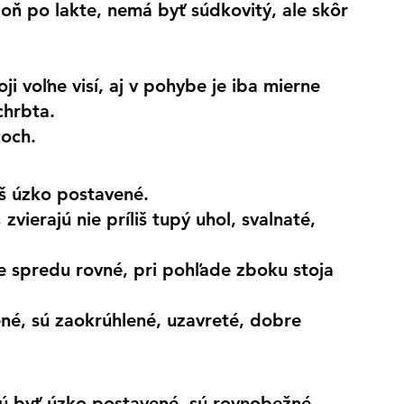
poň po lakte, nemá byť súdkovitý, ale skôr 
ji voľne visí, aj v pohybe je iba mierne 
chrbta.
coch.
liš úzko postavené.
zvierajú nie príliš tupý uhol, svalnaté, 
e spredu rovné, pri pohľade zboku stoja 
né, sú zaokrúhlené, uzavreté, dobre 
ú byť úzko postavené, sú rovnobežné, 