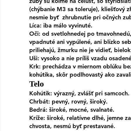
zuby sú kolmé na čeľusť, so štyridsi
(chýbanie M3 sa toleruje), kliešťový z
nesmie byť  zhrubnutie pri očných zu
Líca
: iba málo vyvinuté.
Oči
: od svetlohnedej po tmavohnedú, 
vpadnuté ani vypúlené, ani blízko seb
priliehajú, žmurku nie je vidieť, biel
Uši
: vysoko a nie príliš vzadu osadené
Krk:
 prechádza v miernom oblúku bez
kohútika, skôr podlhovastý ako zavali
Telo
Kohútik:
 výrazný, zvlášť pri samcoch.
Chrbát:
 pevný, rovný, široký.
Bedrá:
 široké, mocné, svalnaté.
Kríže:
 široké, relatívne dlhé, jemne 
chvosta, nesmú byť prestavané.