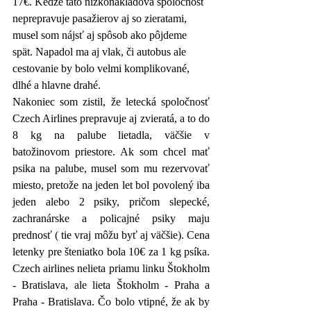
17€. Kedže táto nízkonákladová spoločnosť 
neprepravuje pasažierov aj so zieratami, 
musel som nájsť aj spôsob ako pôjdeme 
spät. Napadol ma aj vlak, či autobus ale 
cestovanie by bolo velmi komplikované, 
dlhé a hlavne drahé.
Nakoniec som zistil, že letecká spoločnosť 
Czech Airlines prepravuje aj zvieratá, a to do 
8 kg na palube lietadla, väčšie v 
batožinovom priestore. Ak som chcel mať 
psika na palube, musel som mu rezervovať 
miesto, pretože na jeden let bol povolený iba 
jeden alebo 2 psiky, pričom slepecké, 
zachranárske a policajné psiky maju 
prednosť ( tie vraj môžu byť aj väčšie). Cena 
letenky pre šteniatko bola 10€ za 1 kg psíka. 
Czech airlines nelieta priamu linku Štokholm 
- Bratislava, ale lieta Štokholm - Praha a 
Praha - Bratislava. Čo bolo vtipné, že ak by 