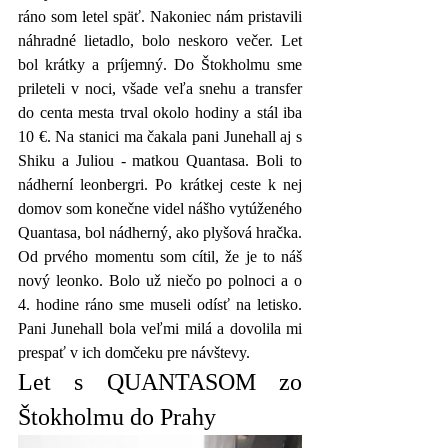
ráno som letel späť. Nakoniec nám pristavili 
náhradné lietadlo, bolo neskoro večer. Let 
bol krátky a príjemný. Do Štokholmu sme 
prileteli v noci, všade veľa snehu a transfer 
do centa mesta trval okolo hodiny a stál iba 
10 €. Na stanici ma čakala pani Junehall aj s 
Shiku a Juliou - matkou Quantasa. Boli to 
nádherní leonbergri. Po krátkej ceste k nej 
domov som konečne videl nášho vytúženého 
Quantasa, bol nádherný, ako plyšová hračka. 
Od prvého momentu som cítil, že je to náš 
nový leonko. Bolo už niečo po polnoci a o 
4. hodine ráno sme museli odísť na letisko. 
Pani Junehall bola veľmi milá a dovolila mi 
prespať v ich domčeku pre návštevy.
Let s QUANTASOM zo 
Štokholmu do Prahy