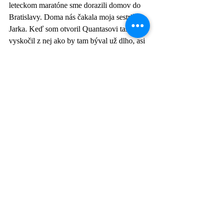
leteckom maratóne sme dorazili domov do 
Bratislavy. Doma nás čakala moja sestrička 
Jarka. Keď som otvoril Quantasovi tašku, 
vyskočil z nej ako by tam býval už dlho, asi 
cítil, že to je jeho nový domov. Ako prvé 
skákal po Jarke a potom hneď schmatol 
nášho plyšového potkana a ukázal mu, kto 
je tu nový kráľ! 