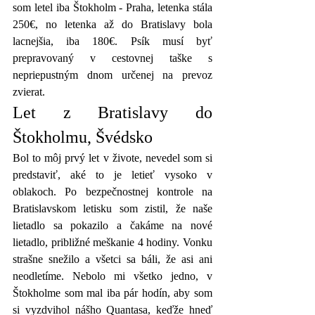
som letel iba Štokholm - Praha, letenka stála 
250€, no letenka až do Bratislavy bola 
lacnejšia, iba 180€. Psík musí byť 
prepravovaný v cestovnej taške s 
nepriepustným dnom určenej na prevoz 
zvierat.
Let z Bratislavy do 
Štokholmu, Švédsko
Bol to môj prvý let v živote, nevedel som si 
predstaviť, aké to je letieť vysoko v 
oblakoch. Po bezpečnostnej kontrole na 
Bratislavskom letisku som zistil, že naše 
lietadlo sa pokazilo a čakáme na nové 
lietadlo, približné meškanie 4 hodiny. Vonku 
strašne snežilo a všetci sa báli, že asi ani 
neodletíme. Nebolo mi všetko jedno, v 
Štokholme som mal iba pár hodín, aby som 
si vyzdvihol nášho Quantasa, keďže hneď 