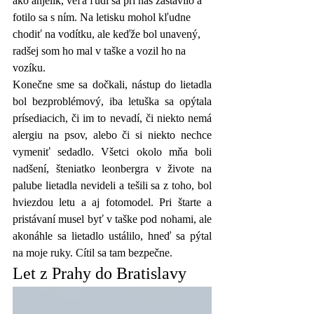
ako anjelik, veľa ľudí sa pri nás zastavilo a 
fotilo sa s ním. Na letisku mohol kľudne 
chodiť na vodítku, ale keďže bol unavený, 
radšej som ho mal v taške a vozil ho na 
vozíku.
Konečne sme sa dočkali, nástup do lietadla 
bol bezproblémový, iba letuška sa opýtala 
prísediacich, či im to nevadí, či niekto nemá 
alergiu na psov, alebo či si niekto nechce 
vymeniť sedadlo. Všetci okolo mňa boli 
nadšení, šteniatko leonbergra v živote na 
palube lietadla nevideli a tešili sa z toho, bol 
hviezdou letu a aj fotomodel. Pri štarte a 
pristávaní musel byť v taške pod nohami, ale 
akonáhle sa lietadlo ustálilo, hneď sa pýtal 
na moje ruky. Cítil sa tam bezpečne.
Let z Prahy do Bratislavy