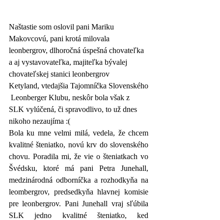
Naštastie som oslovil pani Mariku 
Makovcovú, pani krotá milovala 
leonbergrov, dlhoročná úspešná chovateľka 
a aj vystavovateľka, majiteľka bývalej 
chovateľskej stanici leonbergrov 
Ketyland, vtedajšia Tajomníčka Slovenského
 Leonberger Klubu, neskôr bola však z 
SLK vylúčená, či spravodlivo, to už dnes 
nikoho nezaujíma :(
Bola ku mne velmi milá, vedela, že chcem 
kvalitné šteniatko, novú krv do slovenského 
chovu. Poradila mi, že vie o šteniatkach vo 
Švédsku, ktoré má pani Petra Junehall, 
medzinárodná odborníčka a rozhodkyňa na 
leombergrov, predsedkyňa hlavnej komisie 
pre leonbergrov. Pani Junehall vraj sľúbila 
SLK jedno kvalitné šteniatko, ked 