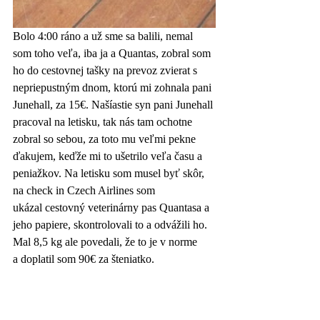
Bolo 4:00 ráno a už sme sa balili, nemal 
som toho veľa, iba ja a Quantas, zobral som 
ho do cestovnej tašky na prevoz zvierat s 
nepriepustným dnom, ktorú mi zohnala pani 
Junehall, za 15€. Našíastie syn pani Junehall 
pracoval na letisku, tak nás tam ochotne 
zobral so sebou, za toto mu veľmi pekne 
ďakujem, keďže mi to ušetrilo veľa času a 
peniažkov. Na letisku som musel byť skôr, 
na check in Czech Airlines som 
ukázal cestovný veterinárny pas Quantasa a 
jeho papiere, skontrolovali to a odvážili ho. 
Mal 8,5 kg ale povedali, že to je v norme 
a doplatil som 90€ za šteniatko. 