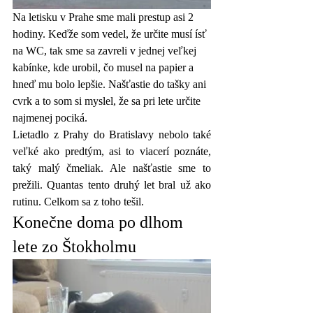
Na letisku v Prahe sme mali prestup asi 2 
hodiny. Keďže som vedel, že určite musí ísť 
na WC, tak sme sa zavreli v jednej veľkej 
kabínke, kde urobil, čo musel na papier a 
hneď mu bolo lepšie. Našťastie do tašky ani 
cvrk a to som si myslel, že sa pri lete určite 
najmenej pociká.
Lietadlo z Prahy do Bratislavy nebolo také 
veľké ako predtým, asi to viacerí poznáte, 
taký malý čmeliak. Ale našťastie sme to 
prežili. Quantas tento druhý let bral už ako 
rutinu. Celkom sa z toho tešil.
Konečne doma po dlhom 
lete zo Štokholmu