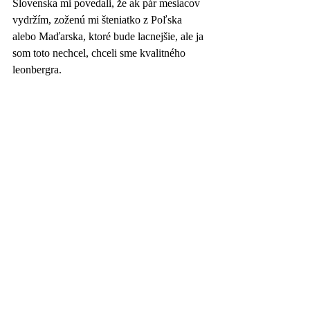
Slovenska mi povedali, že ak pár mesiacov 
vydržím, zoženú mi šteniatko z Poľska 
alebo Maďarska, ktoré bude lacnejšie, ale ja 
som toto nechcel, chceli sme kvalitného 
leonbergra.