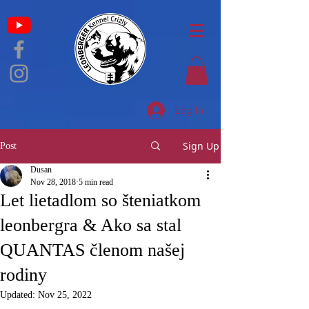
Log In
Sign Up
Post
Dusan
Nov 28, 2018
5 min read
Let lietadlom so šteniatkom
leonbergra & Ako sa stal
QUANTAS členom našej
rodiny
Updated:
Nov 25, 2022