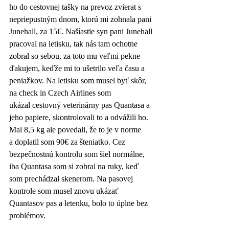
ho do cestovnej tašky na prevoz zvierat s 
nepriepustným dnom, ktorú mi zohnala pani 
Junehall, za 15€. Našíastie syn pani Junehall 
pracoval na letisku, tak nás tam ochotne 
zobral so sebou, za toto mu veľmi pekne 
ďakujem, keďže mi to ušetrilo veľa času a 
peniažkov. Na letisku som musel byť skôr, 
na check in Czech Airlines som 
ukázal cestovný veterinárny pas Quantasa a 
jeho papiere, skontrolovali to a odvážili ho. 
Mal 8,5 kg ale povedali, že to je v norme 
a doplatil som 90€ za šteniatko. Cez 
bezpečnostnú kontrolu som šiel normálne, 
iba Quantasa som si zobral na ruky, keď 
som prechádzal skenerom. Na pasovej 
kontrole som musel znovu ukázať 
Quantasov pas a letenku, bolo to úplne bez 
problémov. 