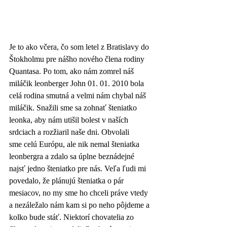
Je to ako včera, čo som letel z Bratislavy do 
Štokholmu pre nášho nového člena rodiny 
Quantasa. Po tom, ako nám zomrel náš 
miláčik leonberger John 01. 01. 2010 bola 
celá rodina smutná a velmi nám chybal náš 
miláčik. Snažili sme sa zohnať šteniatko 
leonka, aby nám utišil bolest v naších 
srdciach a rozžiaril naše dni. Obvolali 
sme celú Európu, ale nik nemal šteniatka 
leonbergra a zdalo sa úplne beznádejné 
najsť jedno šteniatko pre nás. Veľa ľudi mi 
povedalo, že plánujú šteniatka o pár 
mesiacov, no my sme ho chceli práve vtedy 
a nezáležalo nám kam si po neho pôjdeme a 
kolko bude stáť. Niektorí chovatelia zo 