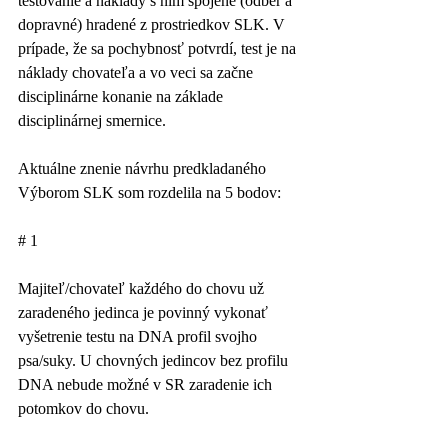
testovanie a náklady s ním spojené (odber a 
dopravné) hradené z prostriedkov SLK. V 
prípade, že sa pochybnosť potvrdí, test je na 
náklady chovateľa a vo veci sa začne 
disciplinárne konanie na základe 
disciplinárnej smernice.
Aktuálne znenie návrhu predkladaného 
Výborom SLK som rozdelila na 5 bodov:
# 1
Majiteľ/chovateľ každého do chovu už 
zaradeného jedinca je povinný vykonať 
vyšetrenie testu na DNA profil svojho 
psa/suky. U chovných jedincov bez profilu 
DNA nebude možné v SR zaradenie ich 
potomkov do chovu.