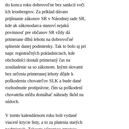
do konca roku dobrovoľne bez sankcií voči 
ích leonbergrov. Za príklad dávam 
prijímanie zákonov SR v Národnej rade SR, 
kde ak zákonodarca stanoví nejakú 
povinnosť pre občanov SR vždy dá 
primerane dlhú lehotu na dobrovoľné 
splnenie danej podmienky. Tak to bolo aj pri 
napr. registračných pokladniciach, kde 
obchodníci dostali primeraný čas na 
zosúladenie sa so zákonom. Inými slovami 
bez určenia primeranej lehoty dôjde k 
poškodeniu chovateľov SLK a bude dané 
rozhodnutie protiprávne, čím sa poškodení 
chovatelia môžu domáhať náhrady škôd na 
súdoch.
V tomto kalendárnom roku boli vydané 
viaceré krycie listy, a to za platenia starých 