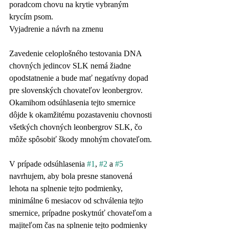
poradcom chovu na krytie vybraným 
krycím psom.
Vyjadrenie a návrh na zmenu
Zavedenie celoplošného testovania DNA 
chovných jedincov SLK nemá žiadne 
opodstatnenie a bude mať negatívny dopad 
pre slovenských chovateľov leonbergrov. 
Okamihom odsúhlasenia tejto smernice 
dôjde k okamžitému pozastaveniu chovnosti 
všetkých chovných leonbergrov SLK, čo 
môže spôsobiť škody mnohým chovateľom.
V prípade odsúhlasenia 
#1
, 
#2
 a 
#5
navrhujem, aby bola presne stanovená 
lehota na splnenie tejto podmienky, 
minimálne 6 mesiacov od schválenia tejto 
smernice, prípadne poskytnúť chovateľom a 
majiteľom čas na splnenie tejto podmienky 