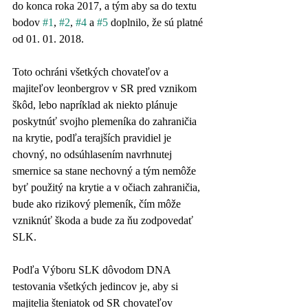
do konca roka 2017, a tým aby sa do textu 
bodov 
#1
, 
#2
, 
#4
 a 
#5
 doplnilo, že sú platné 
od 01. 01. 2018.
Toto ochráni všetkých chovateľov a 
majiteľov leonbergrov v SR pred vznikom 
škôd, lebo napríklad ak niekto plánuje 
poskytnúť svojho plemeníka do zahraničia 
na krytie, podľa terajších pravidiel je 
chovný, no odsúhlasením navrhnutej 
smernice sa stane nechovný a tým nemôže 
byť použitý na krytie a v očiach zahraničia, 
bude ako rizikový plemeník, čím môže 
vzniknúť škoda a bude za ňu zodpovedať 
SLK.
Podľa Výboru SLK dôvodom DNA 
testovania všetkých jedincov je, aby si 
majitelia šteniatok od SR chovateľov 