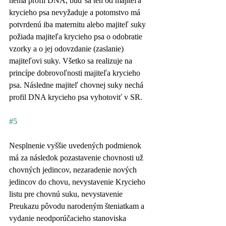
nemá profil DNA, buď sa ten od majiteľa 
krycieho psa nevyžaduje a potomstvo má 
potvrdenú iba maternitu alebo majiteľ suky 
požiada majiteľa krycieho psa o odobratie 
vzorky a o jej odovzdanie (zaslanie) 
majiteľovi suky. Všetko sa realizuje na 
princípe dobrovoľnosti majiteľa krycieho 
psa. Následne majiteľ chovnej suky nechá 
profil DNA krycieho psa vyhotoviť v SR.  
#5
Nesplnenie vyššie uvedených podmienok 
má za následok pozastavenie chovnosti už 
chovných jedincov, nezaradenie nových 
jedincov do chovu, nevystavenie Krycieho 
listu pre chovnú suku, nevystavenie 
Preukazu pôvodu narodeným šteniatkam a 
vydanie neodporúčacieho stanoviska 