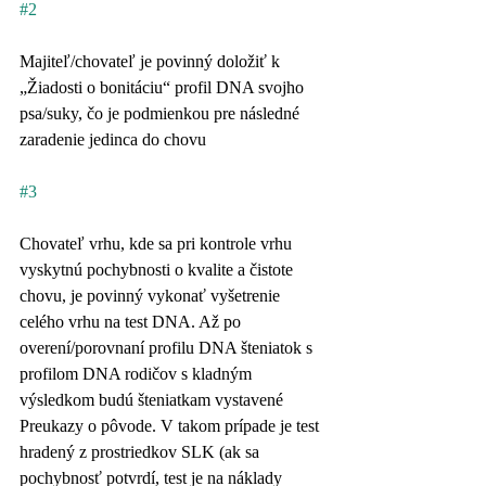
#2
Majiteľ/chovateľ je povinný doložiť k 
„Žiadosti o bonitáciu“ profil DNA svojho 
psa/suky, čo je podmienkou pre následné 
zaradenie jedinca do chovu
#3
Chovateľ vrhu, kde sa pri kontrole vrhu 
vyskytnú pochybnosti o kvalite a čistote 
chovu, je povinný vykonať vyšetrenie 
celého vrhu na test DNA. Až po 
overení/porovnaní profilu DNA šteniatok s 
profilom DNA rodičov s kladným 
výsledkom budú šteniatkam vystavené 
Preukazy o pôvode. V takom prípade je test 
hradený z prostriedkov SLK (ak sa 
pochybnosť potvrdí, test je na náklady 