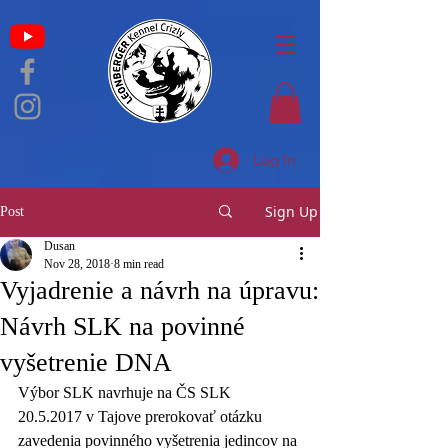
Log In
Sign Up
Post
Dusan
Nov 28, 2018
8 min read
Vyjadrenie a návrh na úpravu:
Návrh SLK na povinné
vyšetrenie DNA
Výbor SLK navrhuje na ČS SLK 
20.5.2017 v Tajove prerokovať otázku 
zavedenia povinného vyšetrenia jedincov na 