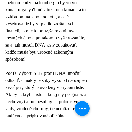
íného odcudzenia leonbergra by vo veci 
konali orgány činné v trestnom konaní, a to 
vzhľadom na jeho hodnotu, a celé 
vyšetrovanie by sa platilo zo štátnych 
financií, ako je to pri vyšetrovaní iných 
trestných činov, pri takomto vyšetrovaní by 
sa aj tak museli DNA testy zopakovať, 
kedže musia byť urobené zákonným 
spôsobom!
Podľa Výboru SLK profil DNA umožní 
odhaliť, či nakrytie suky vykonal naozaj ten 
krycí pes, ktorý je uvedený v krycom liste. 
Ak by nakryl tú istú suku aj iný pes (napr. aj 
nechovný) a preniesol by na potomstvo 
vady, vrodené choroby, tie nemôžu byť v 
budúcnosti pripisované oficiálne 
uvedenému kryciemu psovi. Túto možnosť 
má majiteľ chovného psa aj bez 