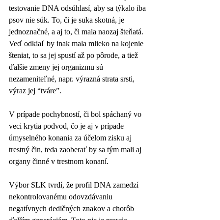
testovanie DNA odsúhlasí, aby sa týkalo iba 
psov nie súk. To, či je suka skotná, je 
jednoznačné, a aj to, či mala naozaj šteňatá. 
Veď odkiaľ by inak mala mlieko na kojenie 
šteniat, to sa jej spustí až po pôrode, a tiež 
ďalšie zmeny jej organizmu sú 
nezameniteľné, napr. výrazná strata srsti, 
výraz jej “tváre”.
V prípade pochybností, či bol spáchaný vo 
veci krytia podvod, čo je aj v prípade 
úmyselného konania za účelom zisku aj 
trestný čin, teda zaoberať by sa tým mali aj 
organy činné v trestnom konaní.
Výbor SLK tvrdí, že profil DNA zamedzí 
nekontrolovanému odovzdávaniu 
negatívnych dedičných znakov a chorôb 