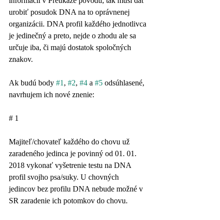
informácií v Preukaze pôvodu, tak musí dať 
urobiť posudok DNA na to oprávnenej 
organizácii. DNA profil každého jednotlivca 
je jedinečný a preto, nejde o zhodu ale sa 
určuje iba, či majú dostatok spoločných 
znakov.  
Ak budú body 
#1
, 
#2
, 
#4
 a 
#5
 odsúhlasené, 
navrhujem ich nové znenie:
# 1
Majiteľ/chovateľ každého do chovu už 
zaradeného jedinca je povinný od 01. 01. 
2018 vykonať vyšetrenie testu na DNA 
profil svojho psa/suky. U chovných 
jedincov bez profilu DNA nebude možné v 
SR zaradenie ich potomkov do chovu.