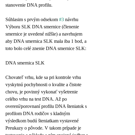
stanovenie DNA profilu.
Súhlasim s prvým odsekom 
#3
 návrhu 
Výboru SLK DNA smernice (členenie 
smernice je uvedené nižšie) a navrhujem 
aby DNA smernica SLK mala iba 1 bod, a 
toto bolo celé znenie DNA smernice SLK:
DNA smernica SLK
Chovateľ vrhu, kde sa pri kontrole vrhu 
vyskytnú pochybnosti o kvalite a čistote 
chovu, je povinný vykonať vyšetrenie 
celého vrhu na test DNA. Až po 
overení/porovnaní profilu DNA šteniatok s 
profilom DNA rodičov s kladným 
výsledkom budú šteniatkam vystavené 
Preukazy o pôvode. V takom prípade je 