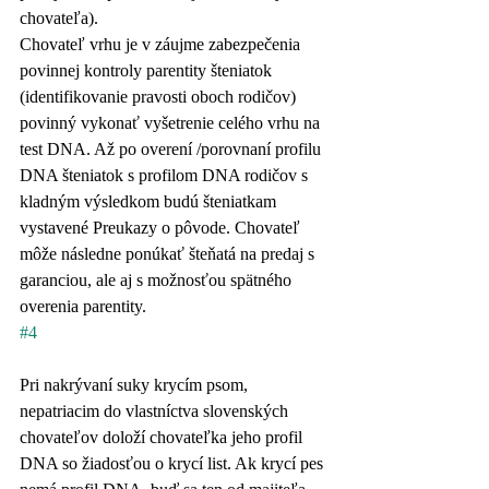
chovateľa).
Chovateľ vrhu je v záujme zabezpečenia 
povinnej kontroly parentity šteniatok 
(identifikovanie pravosti oboch rodičov) 
povinný vykonať vyšetrenie celého vrhu na 
test DNA. Až po overení /porovnaní profilu 
DNA šteniatok s profilom DNA rodičov s 
kladným výsledkom budú šteniatkam 
vystavené Preukazy o pôvode. Chovateľ 
môže následne ponúkať šteňatá na predaj s 
garanciou, ale aj s možnosťou spätného 
overenia parentity.
#4
Pri nakrývaní suky krycím psom, 
nepatriacim do vlastníctva slovenských 
chovateľov doloží chovateľka jeho profil 
DNA so žiadosťou o krycí list. Ak krycí pes 