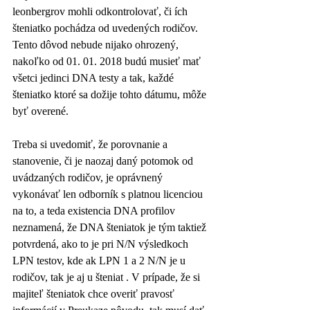
leonbergrov mohli odkontrolovať, či ích 
šteniatko pochádza od uvedených rodičov. 
Tento dôvod nebude nijako ohrozený, 
nakoľko od 01. 01. 2018 budú musieť mať 
všetci jedinci DNA testy a tak, každé 
šteniatko ktoré sa dožije tohto dátumu, môže 
byť overené.
Treba si uvedomiť, že porovnanie a 
stanovenie, či je naozaj daný potomok od 
uvádzaných rodičov, je oprávnený 
vykonávať len odborník s platnou licenciou 
na to, a teda existencia DNA profilov 
neznamená, že DNA šteniatok je tým taktiež 
potvrdená, ako to je pri N/N výsledkoch 
LPN testov, kde ak LPN 1 a 2 N/N je u 
rodičov, tak je aj u šteniat . V prípade, že si 
majiteľ šteniatok chce overiť pravosť 