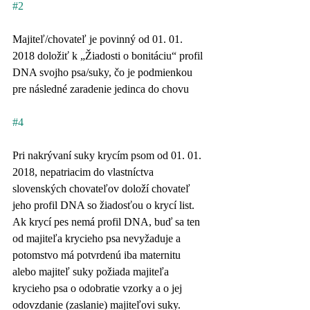
#2
Majiteľ/chovateľ je povinný od 01. 01. 
2018 doložiť k „Žiadosti o bonitáciu“ profil 
DNA svojho psa/suky, čo je podmienkou 
pre následné zaradenie jedinca do chovu
#4
Pri nakrývaní suky krycím psom od 01. 01. 
2018, nepatriacim do vlastníctva 
slovenských chovateľov doloží chovateľ 
jeho profil DNA so žiadosťou o krycí list. 
Ak krycí pes nemá profil DNA, buď sa ten 
od majiteľa krycieho psa nevyžaduje a 
potomstvo má potvrdenú iba maternitu 
alebo majiteľ suky požiada majiteľa 
krycieho psa o odobratie vzorky a o jej 
odovzdanie (zaslanie) majiteľovi suky. 