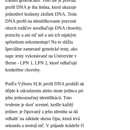
ďalším generáciám. Toto nie je pravda, 
profil DNA je iba listina, ktorá ukazuje 
jednotlivé hodnoty zložiek DNA. Teda 
DNA profil na identifikovanie pravosti 
oboch rodičov neodhaľuje DNA choroby, 
poruchy a ani nič iné a ani ich nijakým 
spôsobom nekomentuje! Na to slúžia 
špeciálne zamerané genetické testy, ako 
napr. testy vykonávané na Univerzite v 
Berne - LPN 1, LPN 2, ktoré odhaľujú 
konkrétne choroby.
Podľa Výboru SLK profil DNA poslúži ak 
dôjde k odcudzeniu alebo strate jedinca pri 
jeho jednoznačnej identifikácii. Toto 
tvrdenie je dosť scestné, kedže každý 
jedinec je čipovaný a jeho identita sa dá 
odhaliť na základe skenu čipu, ktorá trvá 
sekundu a nestojí nič. V prípade krádeže čí 