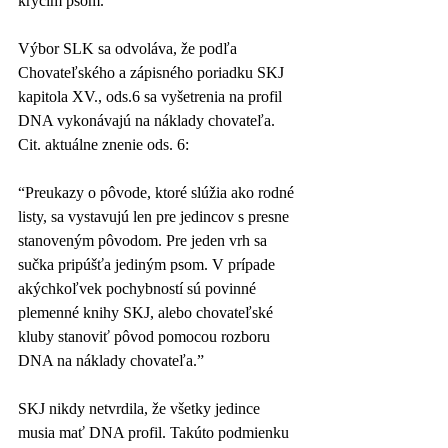
krycím psom.
Výbor SLK sa odvoláva, že podľa 
Chovateľského a zápisného poriadku SKJ 
kapitola XV., ods.6 sa vyšetrenia na profil 
DNA vykonávajú na náklady chovateľa. 
Cit. aktuálne znenie ods. 6:
“Preukazy o pôvode, ktoré slúžia ako rodné 
listy, sa vystavujú len pre jedincov s presne 
stanoveným pôvodom. Pre jeden vrh sa 
sučka pripúšťa jediným psom. V prípade 
akýchkoľvek pochybností sú povinné 
plemenné knihy SKJ, alebo chovateľské 
kluby stanoviť pôvod pomocou rozboru 
DNA na náklady chovateľa.”
SKJ nikdy netvrdila, že všetky jedince 
musia mať DNA profil. Takúto podmienku 