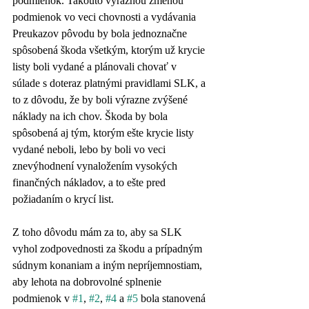
podmienok. Takouto výraznou zmenou 
podmienok vo veci chovnosti a vydávania 
Preukazov pôvodu by bola jednoznačne 
spôsobená škoda všetkým, ktorým už krycie 
listy boli vydané a plánovali chovať v 
súlade s doteraz platnými pravidlami SLK, a 
to z dôvodu, že by boli výrazne zvýšené 
náklady na ich chov. Škoda by bola 
spôsobená aj tým, ktorým ešte krycie listy 
vydané neboli, lebo by boli vo veci 
znevýhodnení vynaložením vysokých 
finančných nákladov, a to ešte pred 
požiadaním o krycí list.
Z toho dôvodu mám za to, aby sa SLK 
vyhol zodpovednosti za škodu a prípadným 
súdnym konaniam a iným nepríjemnostiam, 
aby lehota na dobrovolné splnenie 
podmienok v 
#1
, 
#2
, 
#4
 a 
#5
 bola stanovená 