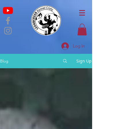
Log In
Sign Up
Blog