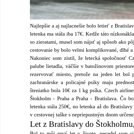
Najlepšie a aj najlacnešie bolo letieť z Bratis
letenka ma stála iba 17€. Kedže táto nízkonákl
so zieratami, musel som nájsť aj spôsob ako pô
cestovanie by bolo velmi komplikované, dlhé a
Nakoniec som zistil, že letecká spoločnosť Cze
palube lietadla, väčšie v batožinovom priesto
rezervovať miesto, pretože na jeden let bol 
zachranárske a policajné psiky maju prednosť
šteniatko bola 10€ za 1 kg psíka. Czech airlines
Štokholm - Praha a Praha - Bratislava. Čo bol
letenka stála 250€, no letenka až do Bratislavy
v cestovnej taške s nepriepustným dnom určenej
Let z Bratislavy do Štokholmu
Bol to môj prvý let v živote, nevedel som si 