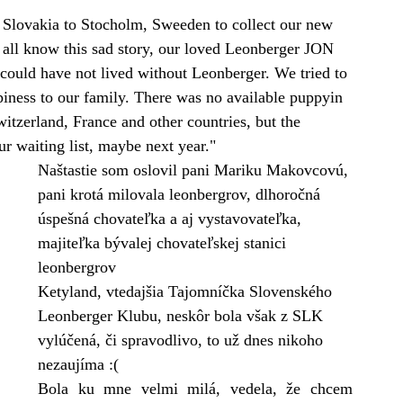
a, Slovakia to Stocholm, Sweeden to collect our new 
 know this sad story, our loved Leonberger JON 
could have not lived without Leonberger. We tried to 
piness to our family. There was no available puppyin 
tzerland, France and other countries, but the 
 waiting list, maybe next year."
Naštastie som oslovil pani Mariku Makovcovú, 
pani krotá milovala leonbergrov, dlhoročná 
úspešná chovateľka a aj vystavovateľka, 
majiteľka bývalej chovateľskej stanici 
leonbergrov 
Ketyland, vtedajšia Tajomníčka Slovenského 
Leonberger Klubu, neskôr bola však z SLK 
vylúčená, či spravodlivo, to už dnes nikoho 
nezaujíma :(
Bola ku mne velmi milá, vedela, že chcem 