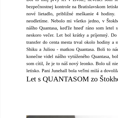
bezpečnostnej kontrole na Bratislavskom letisku
nové lietadlo, približné meškanie 4 hodiny. 
neodletíme. Nebolo mi všetko jedno, v Štokh
nášho Quantasa, keďže hneď ráno som letel spä
neskoro večer. Let bol krátky a príjemný. Do 
transfer do centa mesta trval okolo hodiny a st
Shiku a Juliou - matkou Quantasa. Boli to nád
konečne videl nášho vytúženého Quantasa, bo
som cítil, že je to náš nový leonko. Bolo už ni
letisko. Pani Junehall bola veľmi milá a dovoli
Let s QUANTASOM zo Štokho