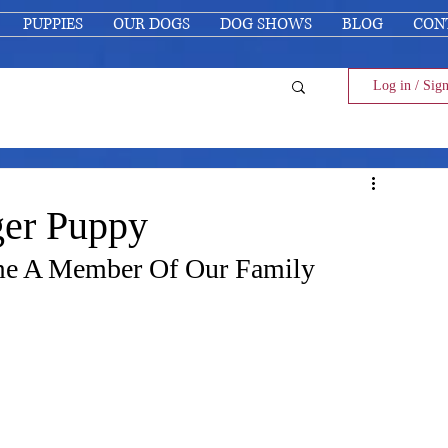
PUPPIES
OUR DOGS
DOG SHOWS
BLOG
CON
Log in / Sig
ger Puppy
 A Member Of Our Family