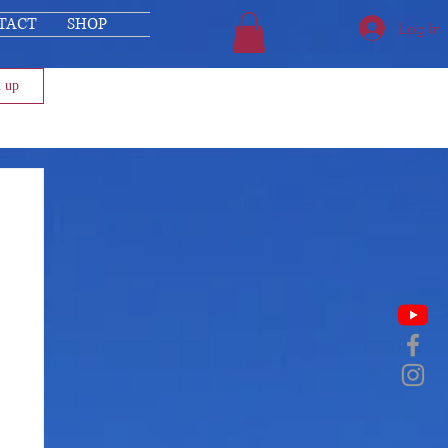
TACT
SHOP
Log In
n up