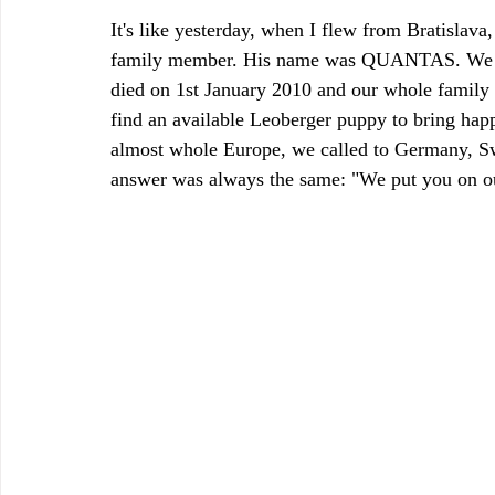
It's like yesterday, when I flew from Bratislav
family member. His name was QUANTAS. We all
died on 1st January 2010 and our whole family 
find an available Leoberger puppy to bring hap
almost whole Europe, we called to Germany, Swi
answer was always the same: "We put you on our