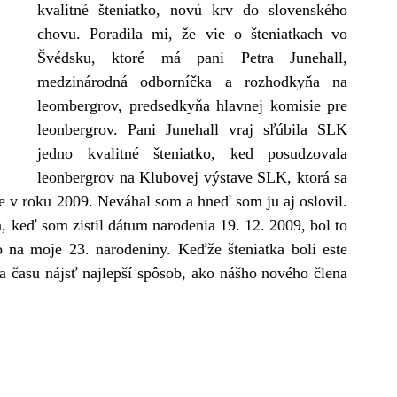
kvalitné šteniatko, novú krv do slovenského 
chovu. Poradila mi, že vie o šteniatkach vo 
Švédsku, ktoré má pani Petra Junehall, 
medzinárodná odborníčka a rozhodkyňa na 
leombergrov, predsedkyňa hlavnej komisie pre 
leonbergrov. Pani Junehall vraj sľúbila SLK 
jedno kvalitné šteniatko, ked posudzovala 
leonbergrov na Klubovej výstave SLK, ktorá sa 
e v roku 2009. Neváhal som a hneď som ju aj oslovil. 
, keď som zistil dátum narodenia 19. 12. 2009, bol to 
 na moje 23. narodeniny. Keďže šteniatka boli este 
 času nájsť najlepší spôsob, ako nášho nového člena 