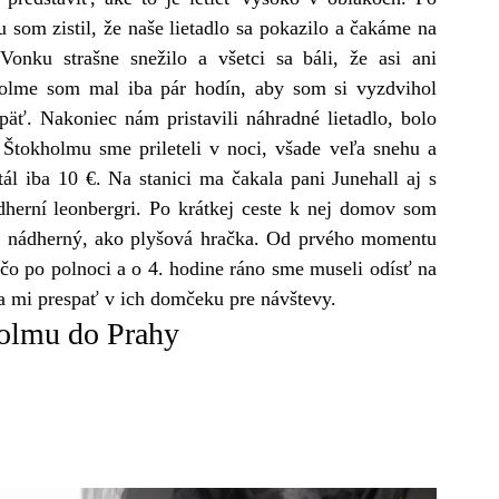
 som zistil, že naše lietadlo sa pokazilo a čakáme na 
Vonku strašne snežilo a všetci sa báli, že asi ani 
olme som mal iba pár hodín, aby som si vyzdvihol 
ť. Nakoniec nám pristavili náhradné lietadlo, bolo 
Štokholmu sme prileteli v noci, všade veľa snehu a 
ál iba 10 €. Na stanici ma čakala pani Junehall aj s 
herní leonbergri. Po krátkej ceste k nej domov som 
l nádherný, ako plyšová hračka. Od prvého momentu 
ečo po polnoci a o 4. hodine ráno sme museli odísť na 
la mi prespať v ich domčeku pre návštevy.
lmu do Prahy