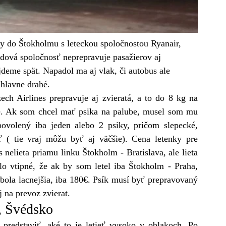
lavy do Štokholmu s leteckou spoločnostou Ryanair, 
adová spoločnosť neprepravuje pasažierov aj 
jdeme spät. Napadol ma aj vlak, či autobus ale 
 hlavne drahé.
ch Airlines prepravuje aj zvieratá, a to do 8 kg na 
re. Ak som chcel mať psika na palube, musel som mu 
povolený iba jeden alebo 2 psiky, pričom slepecké, 
 ( tie vraj môžu byť aj väčšie). Cena letenky pre 
 nelieta priamu linku Štokholm - Bratislava, ale lieta 
o vtipné, že ak by som letel iba Štokholm - Praha, 
 bola lacnejšia, iba 180€. Psík musí byť prepravovaný 
 na prevoz zvierat.
, Švédsko
predstaviť, aké to je letieť vysoko v oblakoch. Po 