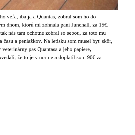
ho veľa, iba ja a Quantas, zobral som ho do 
ným dnom, ktorú mi zohnala pani Junehall, za 15€. 
, tak nás tam ochotne zobral so sebou, za toto mu 
 času a peniažkov. Na letisku som musel byť skôr, 
 veterinárny pas Quantasa a jeho papiere, 
ovedali, že to je v norme a doplatil som 90€ za 