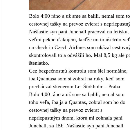
Bolo 4:00 ráno a už sme sa balili, nemal som to
cestovnej tašky na prevoz zvierat s nepriepust
Našíastie syn pani Junehall pracoval na letisku
veľmi pekne ďakujem, keďže mi to ušetrilo veľa
na check in Czech Airlines som ukázal cestovný
skontrolovali to a odvážili ho. Mal 8,5 kg ale p
šteniatko. 
Cez bezpečnostnú kontrolu som šiel normálne, 
iba Quantasa som si zobral na ruky, keď som 
prechádzal skenerom.Let Štokholm - Praha
Bolo 4:00 ráno a už sme sa balili, nemal som 
toho veľa, iba ja a Quantas, zobral som ho do 
cestovnej tašky na prevoz zvierat s 
nepriepustným dnom, ktorú mi zohnala pani 
Junehall, za 15€. Našíastie syn pani Junehall 